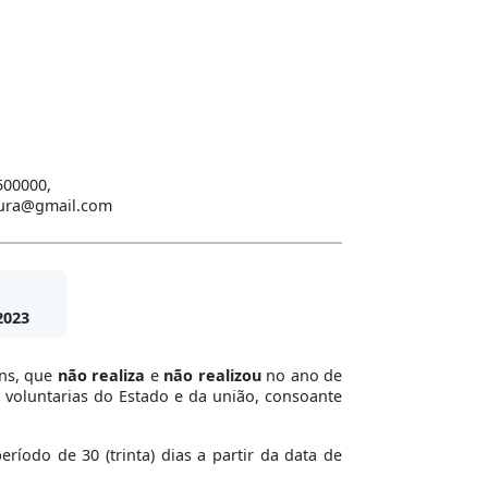
500000,
itura@gmail.com
2023
ins, que
não realiza
e
não realizou
no ano de
 voluntarias do Estado e da união, consoante
íodo de 30 (trinta) dias a partir da data de