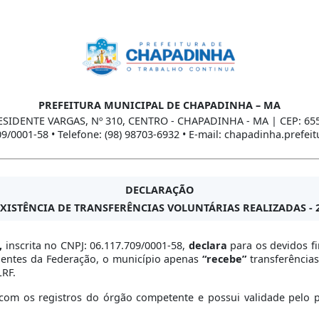
PREFEITURA MUNICIPAL DE CHAPADINHA – MA
ESIDENTE VARGAS, Nº 310, CENTRO - CHAPADINHA - MA | CEP: 65
09/0001-58 • Telefone: (98) 98703-6932 • E-mail: chapadinha.prefe
DECLARAÇÃO
XISTÊNCIA DE TRANSFERÊNCIAS VOLUNTÁRIAS REALIZADAS - 
,
inscrita no CNPJ: 06.117.709/0001-58,
declara
para os devidos f
r entes da Federação, o município apenas
“recebe”
transferências
LRF.
om os registros do órgão competente e possui validade pelo per