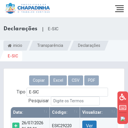
Declarações
|
E-SIC
inicio
Transparência
Declarações
E-SIC
Copiar
Excel
CSV
PDF
Tipo
Pesquisar
Data:
Código:
Visualizar:
26/07/2026
Ver
ESIC29220