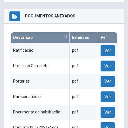
DOCUMENTOS ANEXADOS
Descrição
Extensão
Ver
Ver
Ratificação
pdf
Ver
Processo Completo
pdf
Ver
Portarias
pdf
Ver
Parecer Jurídico
pdf
Ver
Documento de habilitação
pdf
Ver
Contrato 001/2021-Adm
pdf