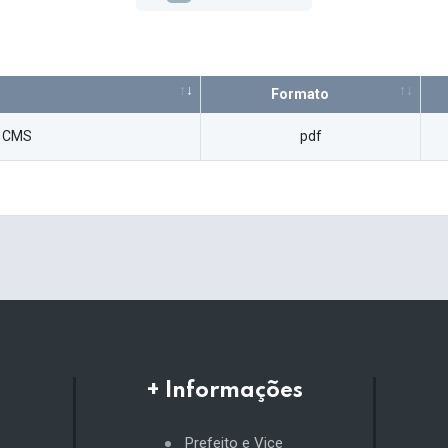
Formato
o CMS
pdf
+ Informações
Prefeito e Vice