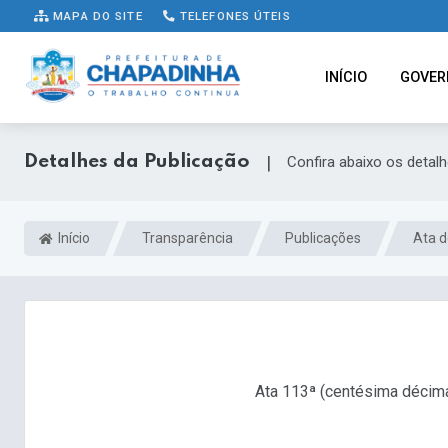
MAPA DO SITE
TELEFONES ÚTEIS
INÍCIO
GOVER
Detalhes da Publicação
|
Confira abaixo os detal
Início
Transparência
Publicações
Ata d
Ata 113ª (centésima décima