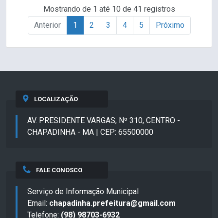
Mostrando de 1 até 10 de 41 registros
Anterior
1
2
3
4
5
Próximo
LOCALIZAÇÃO
AV. PRESIDENTE VARGAS, Nº 310, CENTRO -
CHAPADINHA - MA | CEP: 65500000
FALE CONOSCO
Serviço de Informação Municipal
Email:
chapadinha.prefeitura@gmail.com
Telefone:
(98) 98703-6932