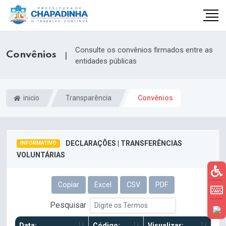
Consulte os convênios firmados entre as
Convênios
|
entidades públicas
inicio
Transparência
Convênios
DECLARAÇÕES | TRANSFERÊNCIAS
INFORMATIVO
VOLUNTÁRIAS
Copiar
Excel
CSV
PDF
Pesquisar
Data:
Código:
Visualizar: